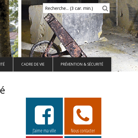
Recherche... (3 car. min.)
ITÉ
CADRE DE VIE
PRÉVENTION & SÉCURITÉ
té
J’aime ma ville
Nous contacter