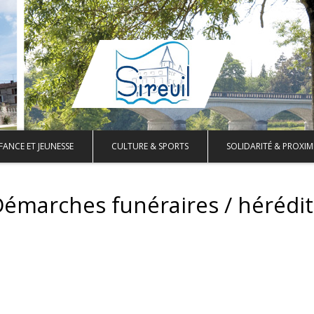
FANCE ET JEUNESSE
CULTURE & SPORTS
SOLIDARITÉ & PROXIM
émarches funéraires / hérédi