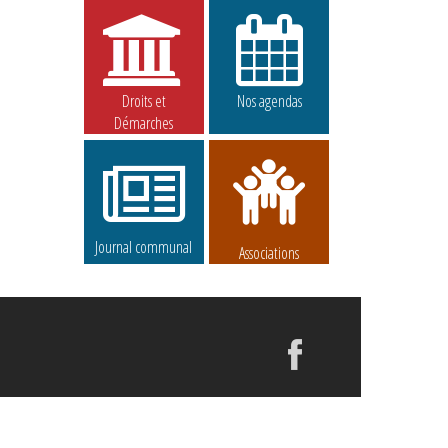
Droits et
Nos agendas
Démarches
Journal communal
Associations