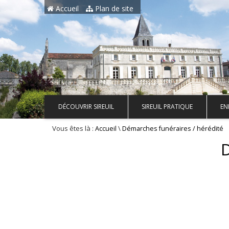
Aller au contenu principal
Accueil
Plan de site
DÉCOUVRIR SIREUIL
SIREUIL PRATIQUE
EN
Vous êtes là :
\
Accueil
Démarches funéraires / hérédité
D