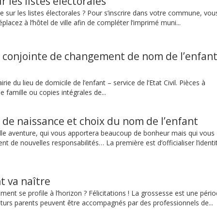
ur les listes électorales
e sur les listes électorales ? Pour s’inscrire dans votre commune, vou
placez à l’hôtel de ville afin de compléter l’imprimé muni...
 conjointe de changement de nom de l’enfan
rie du lieu de domicile de l’enfant – service de l’Etat Civil. Pièces à
e famille ou copies intégrales de...
 de naissance et choix du nom de l’enfant
lle aventure, qui vous apportera beaucoup de bonheur mais qui vous
 de nouvelles responsabilités… La première est d’officialiser l’identi
t va naître
nt se profile à l’horizon ? Félicitations ! La grossesse est une péri
 futurs parents peuvent être accompagnés par des professionnels de...