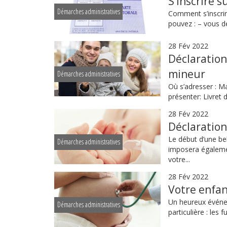
S’inscrire s
Démarches administratives
Comment s’inscrir
pouvez : – vous dé
28 Fév 2022
Déclaration
mineur
Démarches administratives
Où s’adresser : Mai
présenter: Livret d
28 Fév 2022
Déclaration
Le début d’une be
Démarches administratives
imposera également
votre...
28 Fév 2022
Votre enfan
Un heureux événeme
Démarches administratives
particulière : les