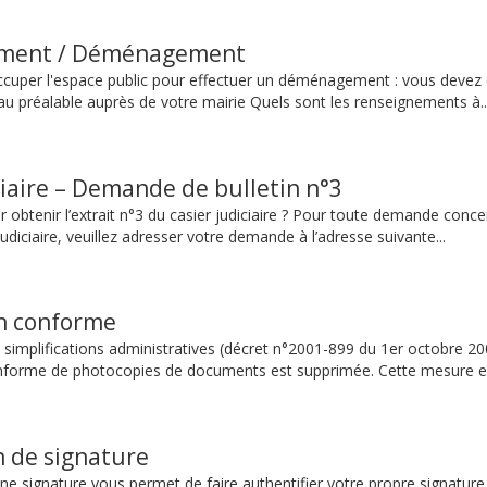
ent / Déménagement
cuper l'espace public pour effectuer un déménagement : vous devez
au préalable auprès de votre mairie Quels sont les renseignements à..
ciaire – Demande de bulletin n°3
 obtenir l’extrait n°3 du casier judiciaire ? Pour toute demande conc
 judiciaire, veuillez adresser votre demande à l’adresse suivante...
on conforme
 simplifications administratives (décret n°2001-899 du 1er octobre 20
conforme de photocopies de documents est supprimée. Cette mesure e
n de signature
une signature vous permet de faire authentifier votre propre signature