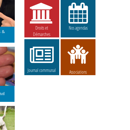
Droits et
Nos agendas
s &
Démarches
Journal communal
Associations
vil