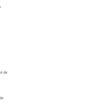
s
t
té de
ode