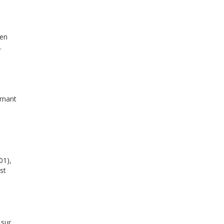
 en
.
ernant
01),
st
 sur