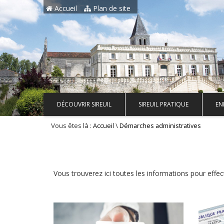
Aller au contenu principal
Accueil
Plan de site
DÉCOUVRIR SIREUIL
SIREUIL PRATIQUE
EN
Vous êtes là :
\
Accueil
Démarches administratives
Vous trouverez ici toutes les informations pour effe