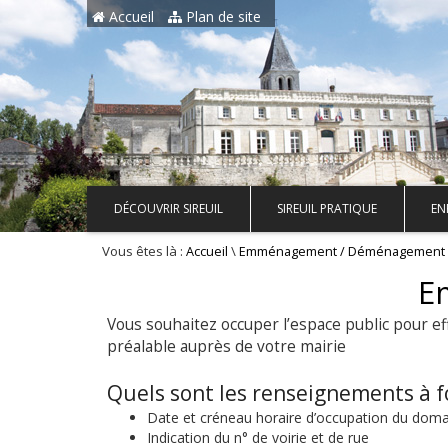
Aller au contenu principal
Accueil
Plan de site
DÉCOUVRIR SIREUIL
SIREUIL PRATIQUE
EN
Vous êtes là :
\
Accueil
Emménagement / Déménagement
E
Vous souhaitez occuper l’espace public pour 
préalable auprès de votre mairie
Quels sont les renseignements à f
Date et créneau horaire d’occupation du doma
Indication du n° de voirie et de rue