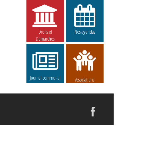
Droits et
Nos agendas
Démarches
Journal communal
Associations