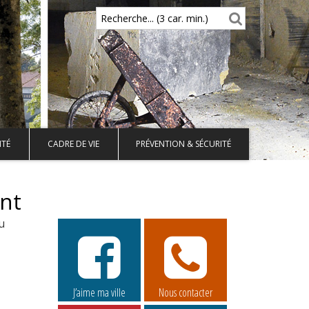
Recherche... (3 car. min.)
ITÉ
CADRE DE VIE
PRÉVENTION & SÉCURITÉ
nt
u
J’aime ma ville
Nous contacter