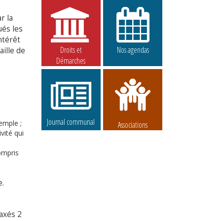
r la
ués les
intérêt
Droits et
Nos agendas
aille de
Démarches
Journal communal
emple ;
Associations
vité qui
ompris
e.
axés 2