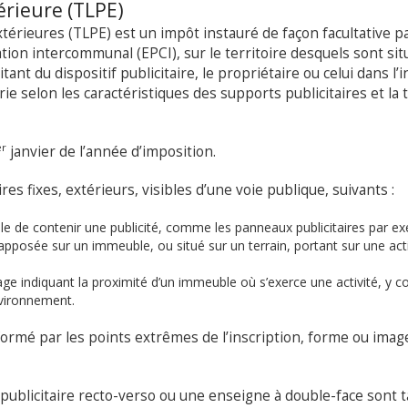
érieure (TLPE)
xtérieures (TLPE) est un impôt instauré de façon facultative pa
on intercommunal (EPCI), sur le territoire desquels sont sit
oitant du dispositif publicitaire, le propriétaire ou celui dans l’
ie selon les caractéristiques des supports publicitaires et la t
er
janvier de l’année d’imposition.
res fixes, extérieurs, visibles d’une voie publique, suivants :
tible de contenir une publicité, comme les panneaux publicitaires par ex
apposée sur un immeuble, ou situé sur un terrain, portant sur une acti
age indiquant la proximité d’un immeuble où s’exerce une activité, y c
nvironnement.
formé par les points extrêmes de l’inscription, forme ou imag
publicitaire recto-verso ou une enseigne à double-face sont t