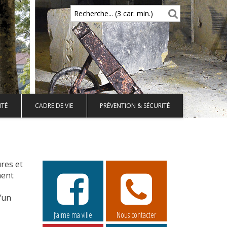
Recherche... (3 car. min.)
ITÉ
CADRE DE VIE
PRÉVENTION & SÉCURITÉ
ures et
ment
d’un
J’aime ma ville
Nous contacter