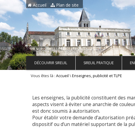
Aller au contenu principal
Accueil
Plan de site
DÉCOUVRIR SIREUIL
SIREUIL PRATIQUE
EN
Vous êtes là :
\
Accueil
Enseignes, publicité et TLPE
Les enseignes, la publicité constituent des ma
aspects visent à éviter une anarchie de coule
est donc soumis à autorisation.
Pour établir votre demande d’autorisation préa
dispositif ou d’un matériel supportant de la p