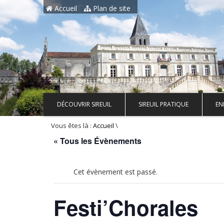
Aller au contenu principal
Accueil
Plan de site
DÉCOUVRIR SIREUIL
SIREUIL PRATIQUE
EN
Vous êtes là :
\
Accueil
« Tous les Évènements
Cet évènement est passé.
Festi’Chorales