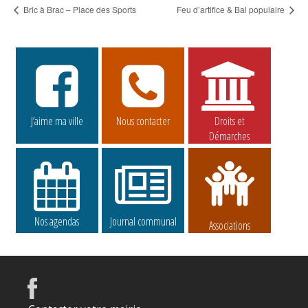
Bric à Brac – Place des Sports
Feu d’artifice & Bal populaire
J’aime ma ville
Nous contacter
Droits et
Démarches
Nos agendas
Journal communal
Associations