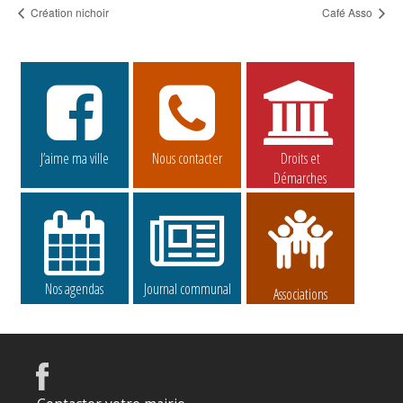
Création nichoir
Café Asso
J’aime ma ville
Nous contacter
Droits et
Démarches
Nos agendas
Journal communal
Associations