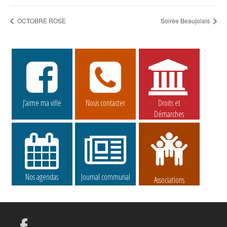
OCTOBRE ROSE
Soirée Beaujolais
J’aime ma ville
Nous contacter
Droits et
Démarches
Nos agendas
Journal communal
Associations