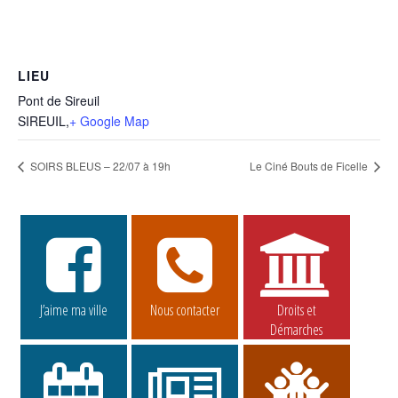
LIEU
Pont de Sireuil
SIREUIL
,
+ Google Map
SOIRS BLEUS – 22/07 à 19h
Le Ciné Bouts de Ficelle
J’aime ma ville
Nous contacter
Droits et
Démarches