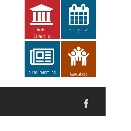
Droits et
Nos agendas
Démarches
Journal communal
Associations