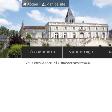
Aller au contenu principal
Accueil
Plan de site
DÉCOUVRIR SIREUIL
SIREUIL PRATIQUE
EN
Vous êtes là :
\
Accueil
Financer ses travaux