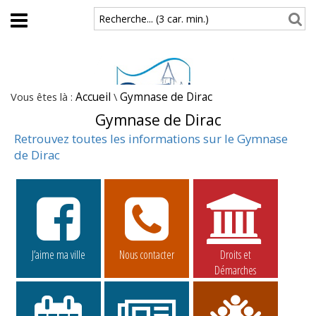
Aller au contenu principal
Recherche... (3 car. min.)
Vous êtes là :
Accueil
\
Gymnase de Dirac
Gymnase de Dirac
Retrouvez toutes les informations sur le Gymnase
de Dirac
J’aime ma ville
Nous contacter
Droits et
Démarches