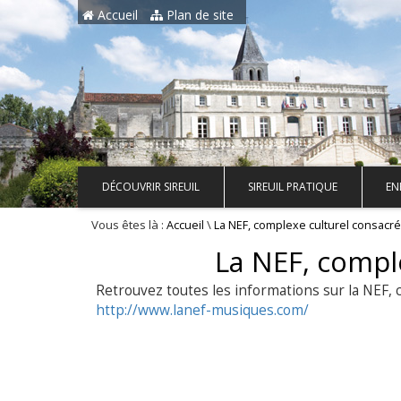
Aller au contenu principal
Accueil
Plan de site
DÉCOUVRIR SIREUIL
SIREUIL PRATIQUE
EN
Vous êtes là :
\
Accueil
La NEF, complexe culturel consacr
La NEF, compl
Retrouvez toutes les informations sur la NEF, 
http://www.lanef-musiques.com/