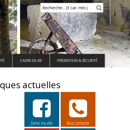
Recherche... (3 car. min.)
ITÉ
CADRE DE VIE
PRÉVENTION & SÉCURITÉ
ques actuelles
J’aime ma ville
Nous contacter