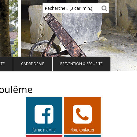
Recherche... (3 car. min.)
ITÉ
CADRE DE VIE
PRÉVENTION & SÉCURITÉ
goulême
J’aime ma ville
Nous contacter