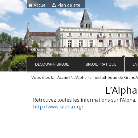
Aller au contenu principal
Accueil
Plan de site
DÉCOUVRIR SIREUIL
SIREUIL PRATIQUE
EN
Vous êtes là :
\
Accueil
L’Alpha, la médiathèque de Gran
L’Alph
Retrouvez toutes les informations sur l’Alph
http://www.lalpha.org/