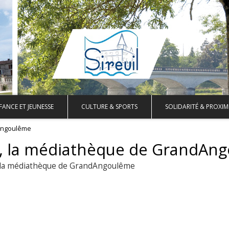
FANCE ET JEUNESSE
CULTURE & SPORTS
SOLIDARITÉ & PROXIM
dAngoulême
a, la médiathèque de GrandAn
a, la médiathèque de GrandAngoulême