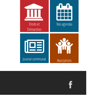
Droits et
Nos agendas
Démarches
Journal communal
Associations