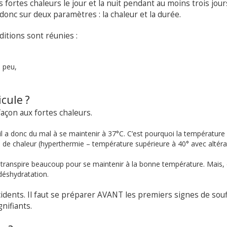
 fortes chaleurs le jour et la nuit pendant au moins trois jour
 donc sur deux paramètres : la chaleur et la durée.
itions sont réunies :
s peu,
icule ?
façon aux fortes chaleurs.
 il a donc du mal à se maintenir à 37°C. C’est pourquoi la température
p de chaleur (hyperthermie – température supérieure à 40° avec altéra
rps transpire beaucoup pour se maintenir à la bonne température. Mais,
déshydratation.
idents. Il faut se préparer AVANT les premiers signes de sou
nifiants.