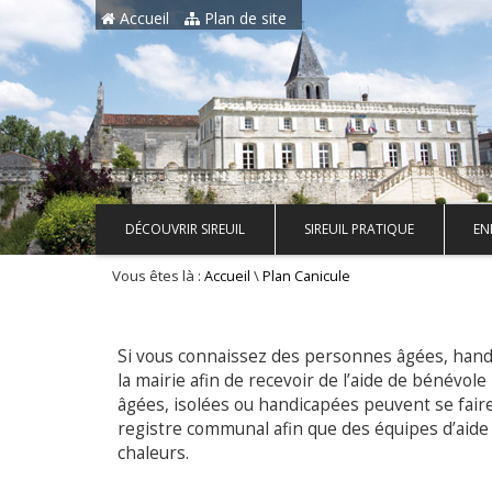
Aller au contenu principal
Accueil
Plan de site
DÉCOUVRIR SIREUIL
SIREUIL PRATIQUE
EN
Vous êtes là :
\
Accueil
Plan Canicule
Si vous connaissez des personnes âgées, handica
la mairie afin de recevoir de l’aide de bénévol
âgées, isolées ou handicapées peuvent se faire
registre communal afin que des équipes d’aide 
chaleurs.