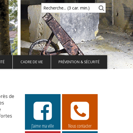
Recherche... (3 car. min.)
ITÉ
CADRE DE VIE
PRÉVENTION & SÉCURITÉ
près de
es
e
fortes
J’aime ma ville
Nous contacter