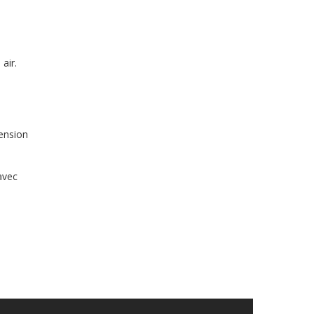
air.
ension
avec