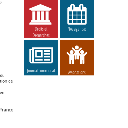
s
Droits et
Nos agendas
Démarches
Journal communal
Associations
 du
tion de
 en
ffrance