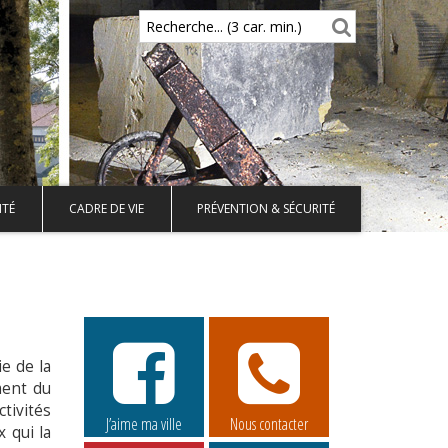
Recherche... (3 car. min.)
ITÉ
CADRE DE VIE
PRÉVENTION & SÉCURITÉ
e de la
ment du
tivités
J’aime ma ville
Nous contacter
 qui la