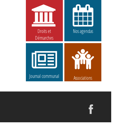
Droits et
Nos agendas
Démarches
Journal communal
Associations