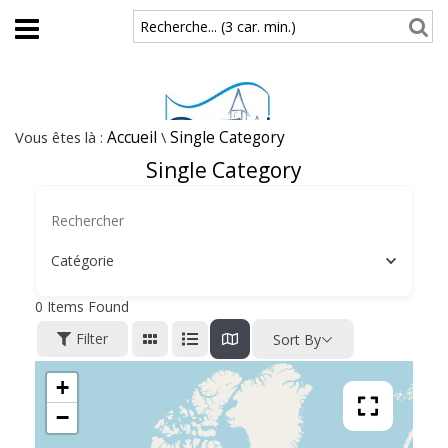
Aller au contenu principal
Recherche... (3 car. min.)
Vous êtes là :
Accueil
\
Single Category
Single Category
Catégorie
0
Items Found
Filter
Sort By
+
−